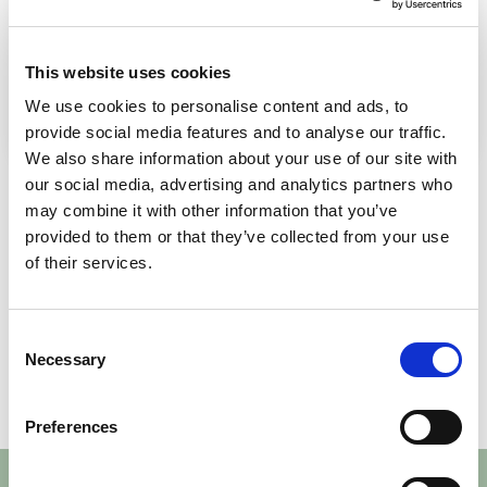
Albin
Lokaluthyrare
This website uses cookies
018 - 65 67 85
We use cookies to personalise content and ads, to
albin@miabforvaltning.se
provide social media features and to analyse our traffic.
We also share information about your use of our site with
our social media, advertising and analytics partners who
may combine it with other information that you’ve
Fler lediga lokaler
provided to them or that they’ve collected from your use
of their services.
Uppsala
Uppsal
Consent
Storgatan 32
Stor
Necessary
Selection
Visa alla lediga lokaler
820 m²
Ledig omgående
175 m
Preferences