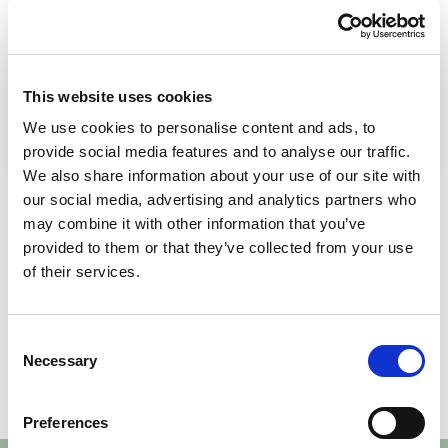
Kontaktperson för frågor:
Albin
Lokaluthyrare
This website uses cookies
018 - 65 67 85
We use cookies to personalise content and ads, to
albin@miabforvaltning.se
provide social media features and to analyse our traffic.
We also share information about your use of our site with
our social media, advertising and analytics partners who
may combine it with other information that you’ve
Fler lediga lokaler
provided to them or that they’ve collected from your use
of their services.
Knivsta
Knivst
Apoteksvägen 8
Hyve
Consent
Necessary
Visa alla lediga lokaler
Selection
84 m²
Ledig omgående
300 m
Preferences