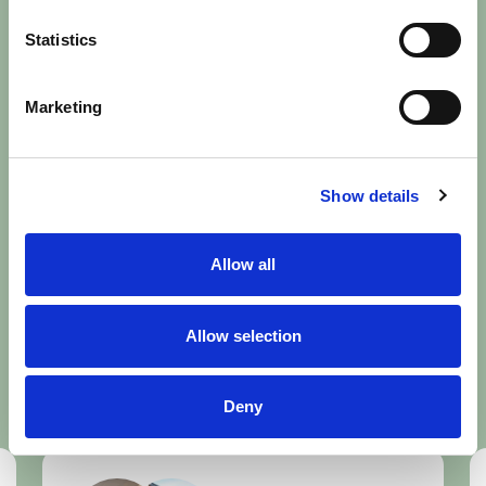
Statistics
Letar du efter en lokal?
Vi hjälper dig hitta rätt.
Marketing
Hos oss på Miab hittar du ett brett utbud av lokaler i
centralt belägna och historiska fastigheter, i både
Show details
Uppsala och Knivsta. Hör av dig och berätta vad du
letar efter, så matchar vi dig med lediga lokaler som
Allow all
passar just din verksamhet.
Allow selection
Intresseanmälan
Deny
Kontakta oss